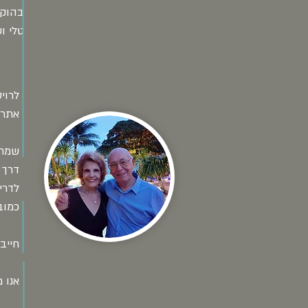
בהוק
טלי וש
לרוי
אתר -
שמחנ
דרך 
לדריש
כמוב
חייב
אנו 