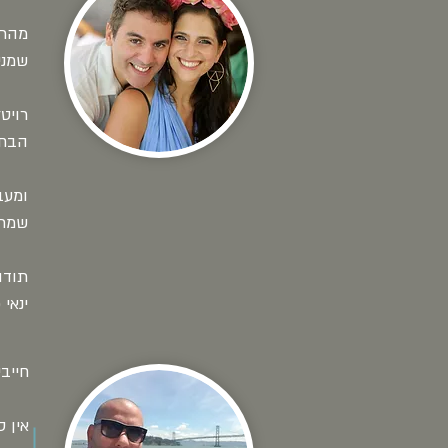
מהר 
שמני
רויט
הבחי
ומעב
שמתא
תודה
ינאי 
חייב
אין 