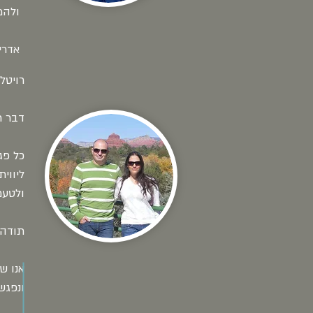
ולהמ
אדרי
רויטל
דבר ר
כל פג
ליווי
ולטעמנ
תודה 
אנו ש
ונפגש