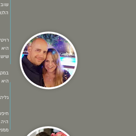
שוב 
הלנה
רויט
היא 
שיש.
במקום ללכת ל-4 אנשי
היא 
גליה
חיפש
היה 
ממני