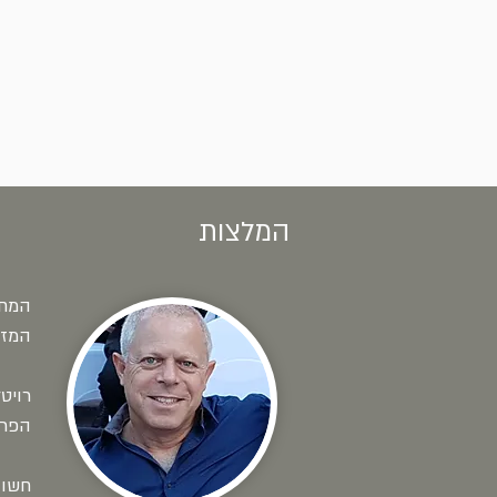
המלצות
המחש
המזמ
רויט
הפרו
חשוב